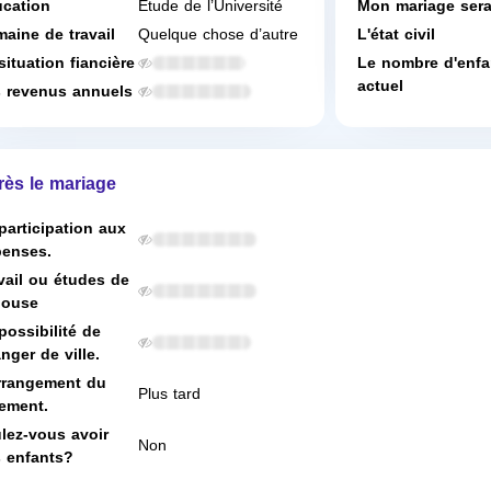
cation
Étude de l’Université
Mon mariage ser
aine de travail
Quelque chose d’autre
L'état civil
situation fiancière
Le nombre d'enfa
actuel
 revenus annuels
rès le mariage
participation aux
enses.
vail ou études de
pouse
possibilité de
nger de ville.
rrangement du
Plus tard
ement.
lez-vous avoir
Non
 enfants?