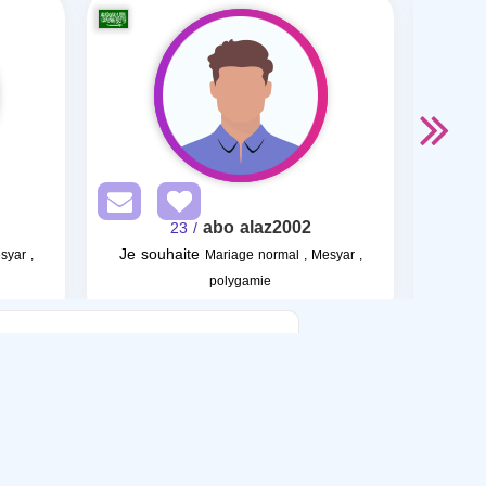
abo alaz2002
/ 23
Je souhaite
Je so
syar ,
Mariage normal , Mesyar ,
polygamie