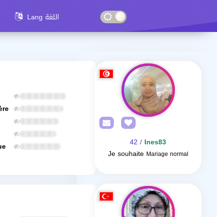
Lang اللغة
ère
/ 42
Ines83
ue
Je souhaite
Mariage normal