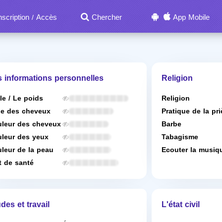
nscription
Accès
Chercher
App Mobile
/
s informations personnelles
Religion
lle / Le poids
Religion
e des cheveux
Pratique de la pri
leur des cheveux
Barbe
leur des yeux
Tabagisme
leur de la peau
Ecouter la musiq
t de santé
des et travail
L'état civil