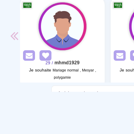
mhmd1929
/ 29
Je souhaite
Je souh
Mariage normal , Mesyar ,
polygamie
Articles sur le mariage