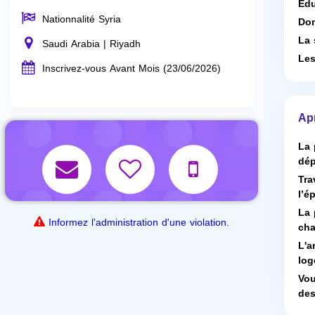
Edu
Nationnalité Syria
Dom
La 
Saudi Arabia | Riyadh
Les
Inscrivez-vous Avant Mois (23/06/2026)
Ap
La 
dép
Tra
l’é
La 
Informez l'administration d'une violation.
cha
L'a
log
Vou
des