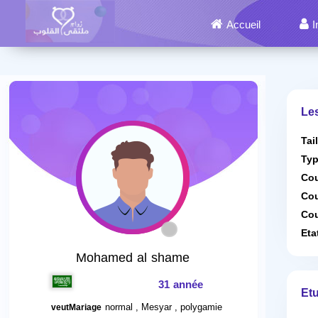
Accueil
I
Le
Tai
Typ
Cou
Cou
Cou
Eta
Mohamed al shame
31 année
Etu
normal , Mesyar , polygamie
veutMariage