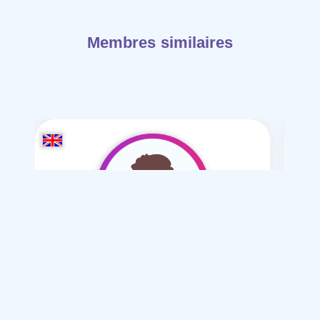
Membres similaires
Ali hdhkfjkdjsy6hd
/ 23
Je souhaite
Mariage normal