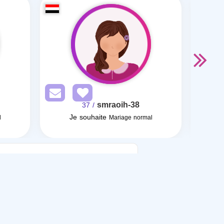
smraoih-38
/ 37
Je souhaite
l
Mariage normal