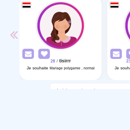
tisirrr
/ 28
Je souhaite
Je souh
Mariage polygamie , normal
Articles sur le mariage