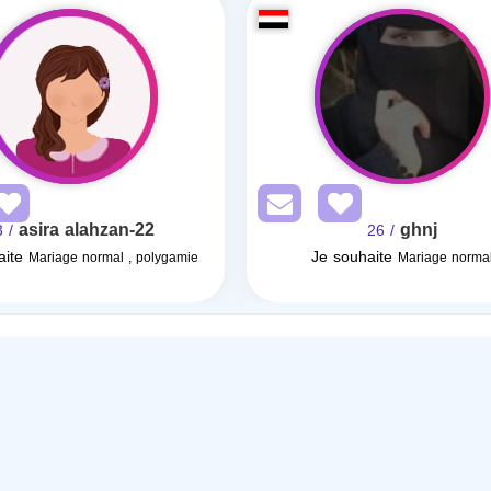
asira alahzan-22
ghnj
/ 23
/ 26
aite
Je souhaite
Mariage normal , polygamie
Mariage norma