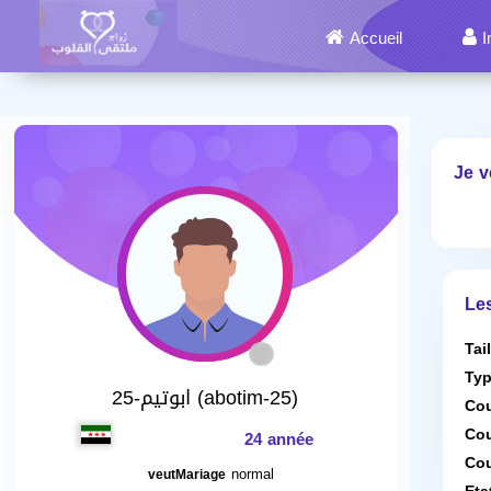
Accueil
I
Je v
Le
Tai
Typ
ابوتيم-25 (abotim-25)
Cou
Cou
24 année
Cou
normal
veutMariage