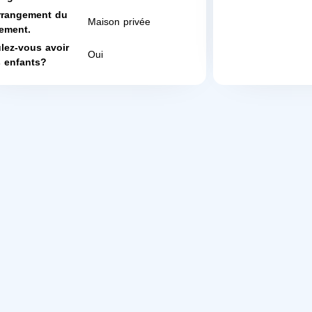
rrangement du
Maison privée
ement.
lez-vous avoir
Oui
 enfants?