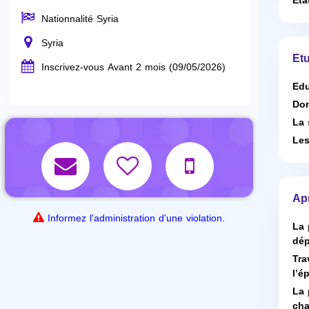
Eta
Nationnalité Syria
Syria
Etu
Inscrivez-vous Avant 2 mois (09/05/2026)
Edu
Dom
La 
Les
Ap
Informez l'administration d'une violation.
La 
dép
Tra
l’é
La 
cha