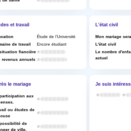
t de santé
des et travail
L'état civil
cation
Étude de l’Université
Mon mariage ser
aine de travail
Encore étudiant
L'état civil
situation fiancière
Le nombre d'enfa
actuel
 revenus annuels
rès le mariage
Je suis intéress
participation aux
enses.
vail ou études de
pouse
possibilité de
nger de ville.