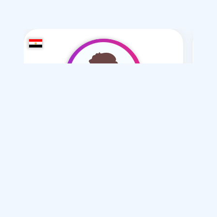
-2890Eslam
/ 18
Je souhaite
Mariage normal
Articles sur le mariage